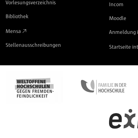
Vorlesungsverzeichnis
Incom
Bibliothek
Moodle
Mensa
Anmeldung i
Stellenausschreibungen
Startseite in