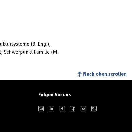
uktursysteme (B. Eng.),
eit, Schwerpunkt Familie (M.
Nach oben scrollen
Folgen Sie uns
Instagram
LinkedIn
TikTok
Facebook
Vimeo
RSS