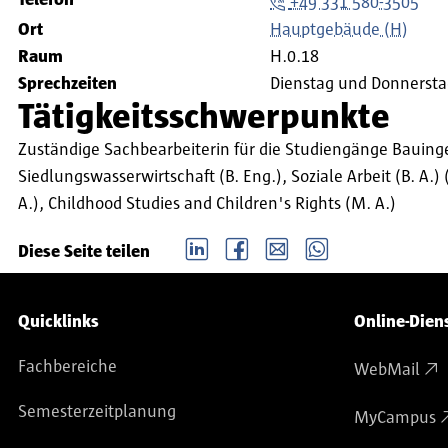
Telefon
+49 331 580-3505
Ort
Hauptgebäude (H)
Raum
H.0.18
Sprechzeiten
Dienstag und Donnersta
Tätigkeitsschwerpunkte
Zuständige Sachbearbeiterin für die Studiengänge Bauinge
Siedlungswasserwirtschaft (B. Eng.), Soziale Arbeit (B. A.
A.), Childhood Studies and Children's Rights (M. A.)
LinkedIn
Facebook
email
Whatsapp
Diese Seite teilen
Service-Navigation
Quicklinks
Online-Dien
Fachbereiche
WebMail
Semesterzeitplanung
MyCampus