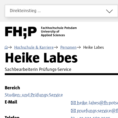
Direkt zum Inhalt
Direkt zur Hauptnavigation
Direkt zum Fußbereich
Direkteinstieg …
⌂
Hochschule & Karriere
Personen
Heike Labes
Heike Labes
Sachbearbeiterin Prüfungs-Service
Bereich
Studien- und Prüfungs-Service
E-Mail
heike.labes@fh-pot
pruefungs-service@f