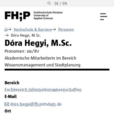
DE / EN
Direkt zum Inhalt
Direkt zur Hauptnavigation
Direkt zum Fußbereich
⌂
Hochschule & Karriere
Personen
Dóra Hegyi, M.Sc.
Dóra Hegyi, M.Sc.
Pronomen:
sie/ihr
Akademische Mitarbeiterin im Bereich
Wissensmanagement und Stadtplanung
Bereich
Fachbereich Informationswissenschaften
E-Mail
dora.hegyi@fh-potsdam.de
Ort