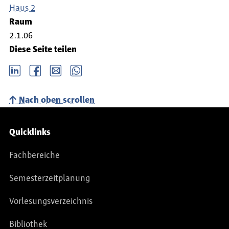
Haus 2
Raum
2.1.06
Diese Seite teilen
LinkedIn
Facebook
email
Whatsapp
Nach oben scrollen
Service-Navigation
Quicklinks
Fachbereiche
Semesterzeitplanung
Vorlesungsverzeichnis
Bibliothek