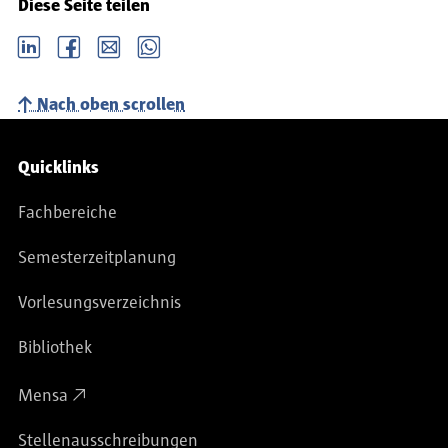
141.
Diese Seite teilen
LinkedIn
Facebook
email
Whatsapp
Nach oben scrollen
Service-Navigation
Quicklinks
Fachbereiche
Semesterzeitplanung
Vorlesungsverzeichnis
Bibliothek
Mensa
Stellenausschreibungen