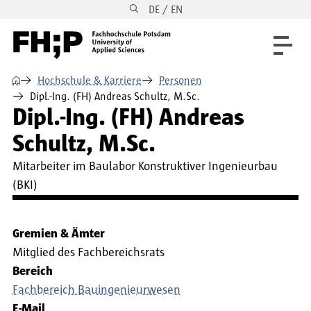
DE / EN
Direkt zum Inhalt
Direkt zur Hauptnavigation
Direkt zum Fußbereich
⌂
Hochschule & Karriere
Personen
Dipl.-Ing. (FH) Andreas Schultz, M.Sc.
Dipl.-Ing. (FH) Andreas
Schultz, M.Sc.
Mitarbeiter im Baulabor Konstruktiver Ingenieurbau
(BKI)
Gremien & Ämter
Mitglied des Fachbereichsrats
Bereich
Fachbereich Bauingenieurwesen
E-Mail