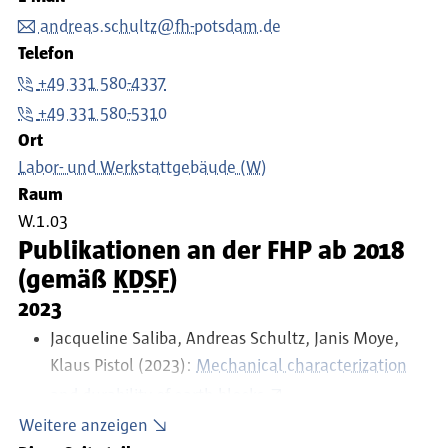
andreas.schultz@fh-potsdam.de
Telefon
+49 331 580-4337
+49 331 580-5310
Ort
Labor- und Werkstattgebäude (W)
Raum
W.1.03
Publikationen an der FHP ab 2018
(gemäß
KDSF
)
2023
Jacqueline Saliba, Andreas Schultz, Janis Moye,
Klaus Pistol (2023):
Mechanical characterization
and durability of earth blocks
Materials Today: Proceedings, Band 121, S. 135-
Weitere anzeigen