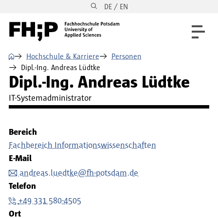
DE / EN
Direkt zum Inhalt
Direkt zur Hauptnavigation
Direkt zum Fußbereich
⌂
Hochschule & Karriere
Personen
Dipl.-Ing. Andreas Lüdtke
Dipl.-Ing. Andreas Lüdtke
IT-Systemadministrator
Bereich
Fachbereich Informationswissenschaften
E-Mail
andreas.luedtke@fh-potsdam.de
Telefon
+49 331 580-4505
Ort