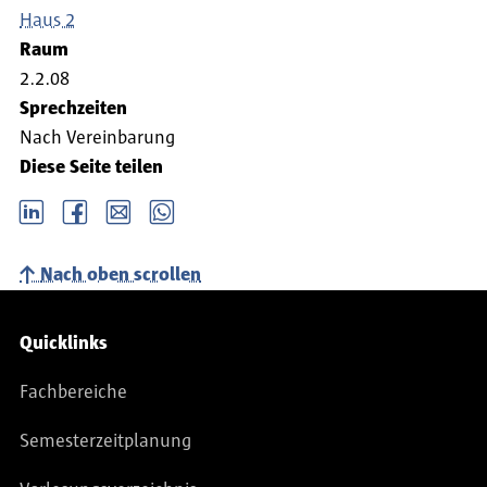
Haus 2
Raum
2.2.08
Sprechzeiten
Nach Vereinbarung
Diese Seite teilen
LinkedIn
Facebook
email
Whatsapp
Nach oben scrollen
Service-Navigation
Quicklinks
Fachbereiche
Semesterzeitplanung