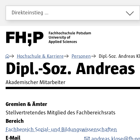
Direkt zum Inhalt
Direkt zur Hauptnavigation
Direkt zum Fußbereich
Direkteinstieg …
⌂
Hochschule & Karriere
Personen
Dipl.-Soz. Andreas K
Dipl.-Soz. Andreas
Akademischer Mitarbeiter
Gremien & Ämter
Stellvertretendes Mitglied des Fachbereichsrats
Bereich
Fachbereich Sozial- und Bildungswissenschaften
E-Mail
andreas.klose@fh-p