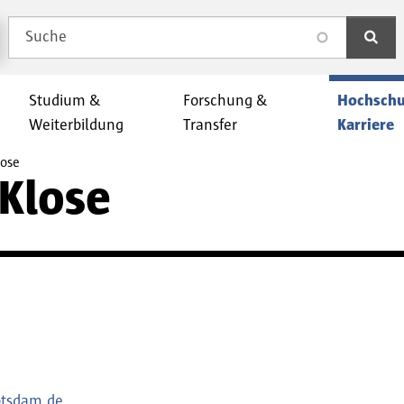
Suche
search
Studium &
Forschung &
Hochschu
Weiterbildung
Transfer
Karriere
lose
 Klose
otsdam.de