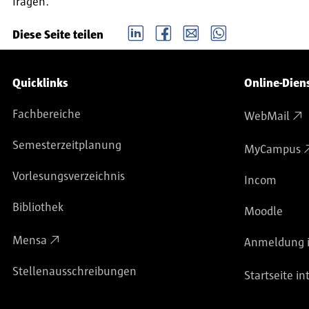
fragen.
LinkedIn
Facebook
email
Whatsapp
Diese Seite teilen
Service-Navigation
Quicklinks
Online-Dien
Fachbereiche
WebMail
Semesterzeitplanung
MyCampus
Vorlesungsverzeichnis
Incom
Bibliothek
Moodle
Mensa
Anmeldung i
Stellenausschreibungen
Startseite in