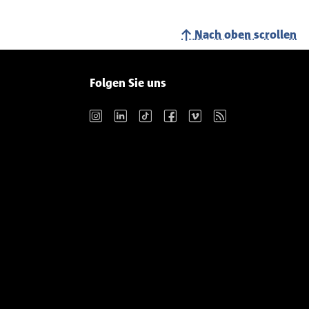
Nach oben scrollen
Folgen Sie uns
Instagram
LinkedIn
TikTok
Facebook
Vimeo
RSS