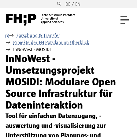
DE / EN
Direkt zum Inhalt
Direkt zur Hauptnavigation
Direkt zum Fußbereich
⌂
Forschung & Transfer
Projekte der FH Potsdam im Überblick
InNoWest - MOSIDI
InNoWest -
Umsetzungsprojekt
MOSIDI: Modulare Open
Source Infrastruktur für
Dateninteraktion
Tool für einfachen Datenzugang, -
auswertung und -visualisierung zur
Unterstützung von Planungs- und