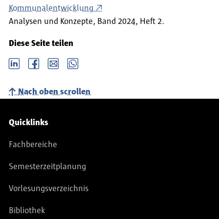
Kommunalentwicklung
Analysen und Konzepte, Band 2024, Heft 2.
Diese Seite teilen
LinkedIn
Facebook
email
Whatsapp
Nach oben scrollen
Service-Navigation
Quicklinks
Fachbereiche
Semesterzeitplanung
Vorlesungsverzeichnis
Bibliothek