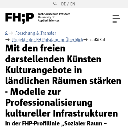
DE / EN
Direkt zum Inhalt
Direkt zur Hauptnavigation
Direkt zum Fußbereich
⌂
Forschung & Transfer
Projekte der FH Potsdam im Überblick
daKüKul
Mit den freien
darstellenden Künsten
Kulturangebote in
ländlichen Räumen stärken
- Modelle zur
Professionalisierung
kultureller Infrastrukturen
In der FHP-Profillinie „Sozialer Raum –