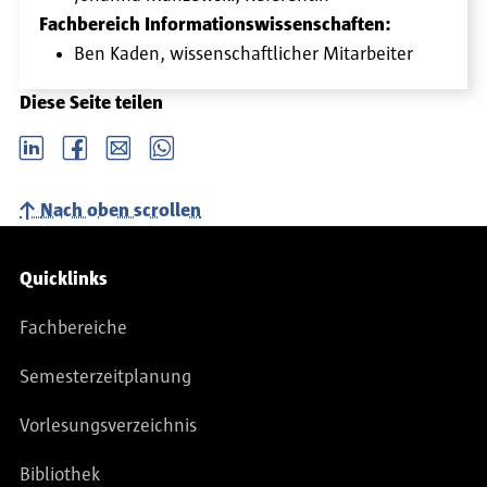
Fachbereich Informationswissenschaften:
Ben Kaden, wissenschaftlicher Mitarbeiter
Diese Seite teilen
LinkedIn
Facebook
email
Whatsapp
Nach oben scrollen
Service-Navigation
Quicklinks
Fachbereiche
Semesterzeitplanung
Vorlesungsverzeichnis
Bibliothek