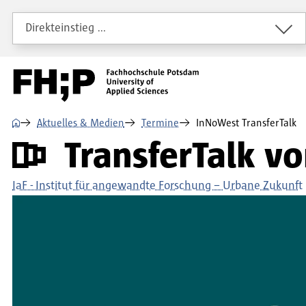
Direkt zum Inhalt
Direkt zur Hauptnavigation
Direkt zum Fußbereich
Direkteinstieg …
⌂
Aktuelles & Medien
Termine
InNoWest TransferTalk
TransferTalk v
IaF - Institut für angewandte Forschung – Urbane Zukunft