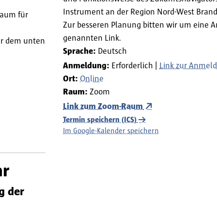
n.
Instrument an der Region Nord-West Bran
Raum für
Zur besseren Planung bitten wir um eine
genannten Link.
er dem unten
Sprache:
Deutsch
Anmeldung:
Erforderlich
Link zur Anmel
Ort:
Online
Raum:
Zoom
Link zum Zoom-Raum
Termin speichern (ICS)
Im Google-Kalender speichern
hr
g der