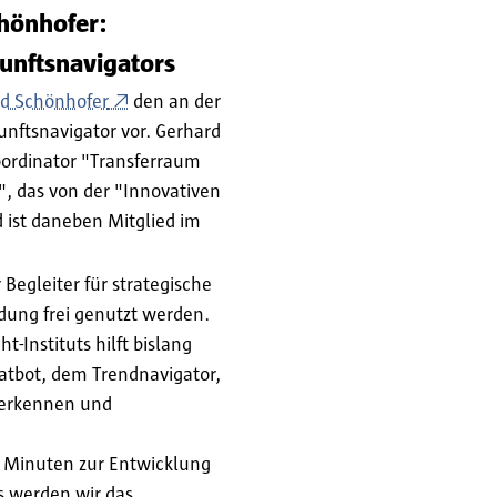
chönhofer:
unftsnavigators
rd Schönhofer
den an der
unftsnavigator vor. Gerhard
oordinator "Transferraum
, das von der "Innovativen
 ist daneben Mitglied im
r Begleiter für strategische
ung frei genutzt werden.
-Instituts hilft bislang
atbot, dem Trendnavigator,
u erkennen und
 Minuten zur Entwicklung
s werden wir das