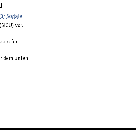
U
für Soziale
SIGU) vor.
Raum für
er dem unten