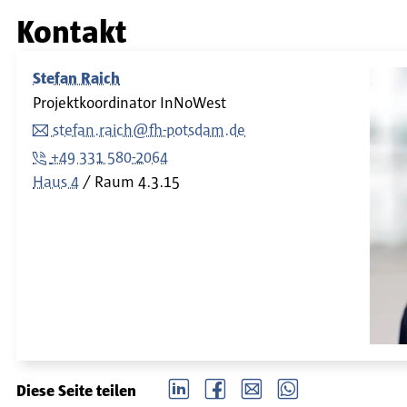
Kontakt
Stefan Raich
Projektkoordinator InNoWest
stefan.raich@fh-potsdam.de
+49 331 580-2064
Haus 4
Raum
4.3.15
LinkedIn
Facebook
email
Whatsapp
Diese Seite teilen