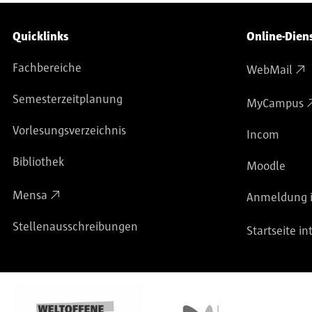
Service-Navigation
Quicklinks
Online-Dien
Fachbereiche
WebMail
Semesterzeitplanung
MyCampus
Vorlesungsverzeichnis
Incom
Bibliothek
Moodle
Mensa
Anmeldung i
Stellenausschreibungen
Startseite in