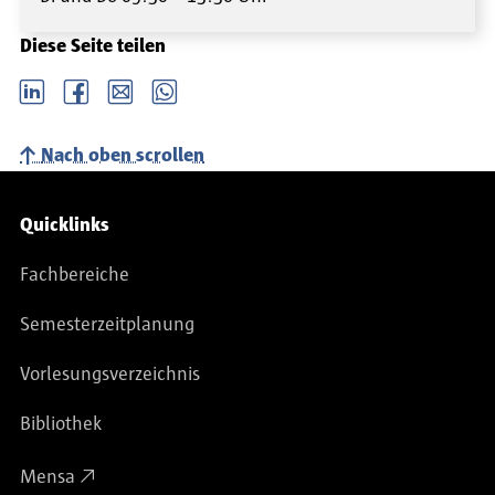
Diese Seite teilen
LinkedIn
Facebook
email
Whatsapp
Nach oben scrollen
Service-Navigation
Quicklinks
Fachbereiche
Semesterzeitplanung
Vorlesungsverzeichnis
Bibliothek
Mensa