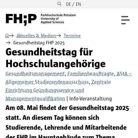
DE / EN
Direkt zum Inhalt
Direkt zur Hauptnavigation
Direkt zum Fußbereich
⌂
Aktuelles & Medien
Termine
Gesundheitstag FHP 2025
Gesundheitstag für
Hochschulangehörige
Gesundheitsmanagement
Familienbeauftragte
AStA –
Allgemeiner Studierendenausschuss
Zentrale
Einrichtung Gründungsservice und
Managementqualifikation
Info-Veranstaltung
Am 08. Mai findet der Gesundheitstag 2025
statt. An diesem Tag können sich
Studierende, Lehrende und Mitarbeitende
der FHP im Hauptgebäude zum Thema