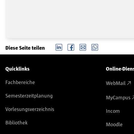
LinkedIn
Facebook
email
Whatsapp
Diese Seite teilen
Service-Navigation
Quicklinks
Online-Dien
Fachbereiche
WebMail
Semesterzeitplanung
MyCampus
Vorlesungsverzeichnis
Incom
Bibliothek
Moodle