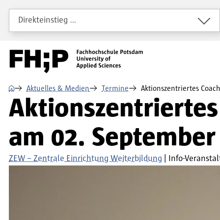
Direkt zum Inhalt
Direkt zur Hauptnavigation
Direkt zum Fußbereich
Direkteinstieg …
⌂
Aktuelles & Medien
Termine
Aktionszentriertes Coa
Aktionszentrierte
am 02. September
ZEW – Zentrale Einrichtung Weiterbildung
Info-Veransta