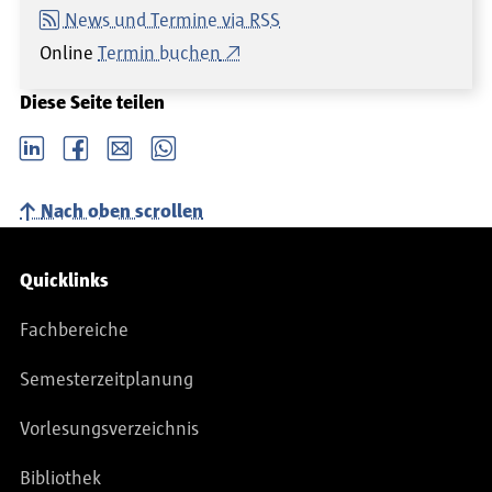
News und Termine via RSS
Online
Termin buchen
Diese Seite teilen
LinkedIn
Facebook
email
Whatsapp
Nach oben scrollen
Service-Navigation
Quicklinks
Fachbereiche
Semesterzeitplanung
Vorlesungsverzeichnis
Bibliothek