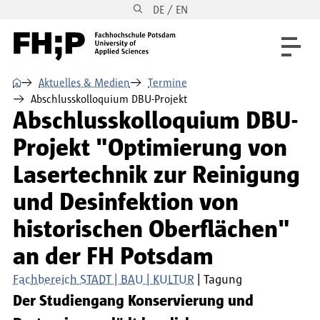
DE / EN
Direkt zum Inhalt
Direkt zur Hauptnavigation
Direkt zum Fußbereich
⌂
Aktuelles & Medien
Termine
Abschlusskolloquium DBU-Projekt
Abschlusskolloquium DBU-
Projekt "Optimierung von
Lasertechnik zur Reinigung
und Desinfektion von
historischen Oberflächen"
an der FH Potsdam
Fachbereich STADT | BAU | KULTUR
Tagung
Der Studiengang Konservierung und