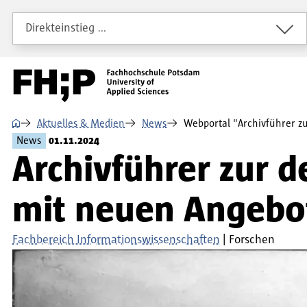
Direkt zum Inhalt
Direkt zur Hauptnavigation
Direkt zum Fußbereich
Direkteinstieg …
⌂
Aktuelles & Medien
News
Webportal "Archivführer z
News
01.11.2024
Archivführer zur 
mit neuen Angebo
Fachbereich Informationswissenschaften
Forschen