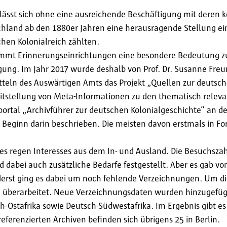
e lässt sich ohne eine ausreichende Beschäftigung mit deren
land ab den 1880er Jahren eine herausragende Stellung ein
hen Kolonialreich zählten.
mmt Erinnerungseinrichtungen eine besondere Bedeutung zu.
gung. Im Jahr 2017 wurde deshalb von Prof. Dr. Susanne Fre
teln des Auswärtigen Amts das Projekt „Quellen zur deutsch
Bereitstellung von Meta-Informationen zu den thematisch rele
ortal „Archivführer zur deutschen Kolonialgeschichte“ an d
 Beginn darin beschrieben. Die meisten davon erstmals in 
nes regen Interesses aus dem In- und Ausland. Die Besuchszah
 dabei auch zusätzliche Bedarfe festgestellt. Aber es gab v
rderst ging es dabei um noch fehlende Verzeichnungen. Um 
überarbeitet. Neue Verzeichnungsdaten wurden hinzugefügt,
h-Ostafrika sowie Deutsch-Südwestafrika. Im Ergebnis gibt 
eferenzierten Archiven befinden sich übrigens 25 in Berlin.