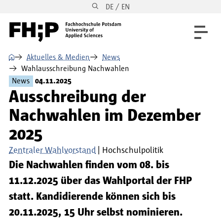
DE / EN
Direkt zum Inhalt
Direkt zur Hauptnavigation
Direkt zum Fußbereich
⌂
Aktuelles & Medien
News
Wahlausschreibung Nachwahlen
News
04.11.2025
Ausschreibung der
Nachwahlen im Dezember
2025
Zentraler Wahlvorstand
Hochschulpolitik
Die Nachwahlen finden vom 08. bis
11.12.2025 über das Wahlportal der FHP
statt. Kandidierende können sich bis
20.11.2025, 15 Uhr selbst nominieren.