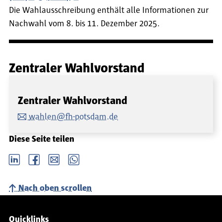
Die Wahlausschreibung enthält alle Informationen zur
Nachwahl vom 8. bis 11. Dezember 2025.
Zentraler Wahlvorstand
Zentraler Wahlvorstand
wahlen@fh-potsdam.de
Diese Seite teilen
LinkedIn
Facebook
email
Whatsapp
Nach oben scrollen
Service-Navigation
Quicklinks