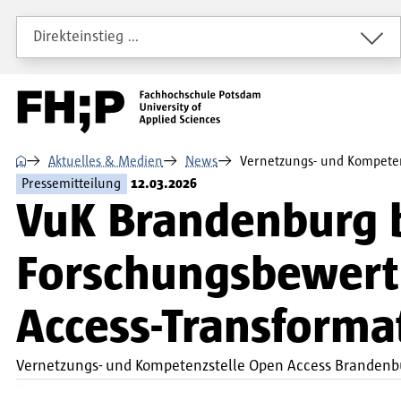
Direkt zum Inhalt
Direkt zur Hauptnavigation
Direkt zum Fußbereich
Direkteinstieg …
⌂
Aktuelles & Medien
News
Vernetzungs- und Kompetenz
Pressemitteilung
12.03.2026
VuK Brandenburg b
Forschungsbewertu
Access-Transforma
Vernetzungs- und Kompetenzstelle Open Access Brandenb