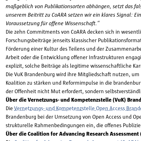
maßgeblich von Publikationsorten abhängen, setzt das fal
unserem Beitritt zu CoARA setzen wir ein klares Signal: E
Voraussetzung für offene Wissenschaft.“
Die zehn Commitments von CoARA decken sich in wesentli
Forschungsbeiträge jenseits klassischer Publikationsform
Förderung einer Kultur des Teilens und der Zusammenarbei
Arbeit oder die Entwicklung offener Infrastrukturen enga
explizit, solche Beiträge als legitime wissenschaftliche K
Die VuK Brandenburg wird ihre Mitgliedschaft nutzen, 
Koalition zu stärken und Reformimpulse in die brandenburg
der Offenheit nicht Mut erfordert, sondern selbstverständ
Über die Vernetzungs- und Kompetenzstelle (VuK) Bra
Die
Vernetzungs- und Kompetenzstelle Open Access Brand
Brandenburg bei der Umsetzung von Open Access und Open 
strukturelle Rahmenbedingungen ein, die offenes Publizie
Über die Coalition for Advancing Research Assessment