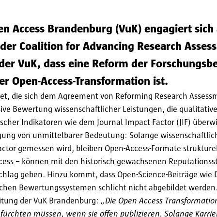
n Access Brandenburg (VuK) engagiert sich a
 der Coalition for Advancing Research Asses
 der VuK, dass eine Reform der Forschungsb
er Open-Access-Transformation ist.
ndet, die sich dem Agreement von Reforming Research Assessm
sive Bewertung wissenschaftlicher Leistungen, die qualitative
ischer Indikatoren wie dem Journal Impact Factor (JIF) überw
gung von unmittelbarer Bedeutung: Solange wissenschaftlic
actor gemessen wird, bleiben Open-Access-Formate strukturel
cess – können mit den historisch gewachsenen Reputations
schlag geben. Hinzu kommt, dass Open-Science-Beiträge wie 
sischen Bewertungssystemen schlicht nicht abgebildet werden
tleitung der VuK Brandenburg:
„Die Open Access Transformatio
fürchten müssen, wenn sie offen publizieren. Solange Karri