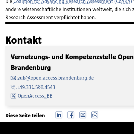
Die
Coalition for Advancing Research Assessment (CoARA)
andere wissenschaftliche Institutionen weltweit, die si
Research Assessment verpflichtet haben.
Kontakt
Vernetzungs- und Kompetenzstelle Open
Brandenburg
vuk@open-access-brandenburg.de
+49 331 580-4543
OpenAccess_BB
LinkedIn
Facebook
email
Whatsapp
Diese Seite teilen