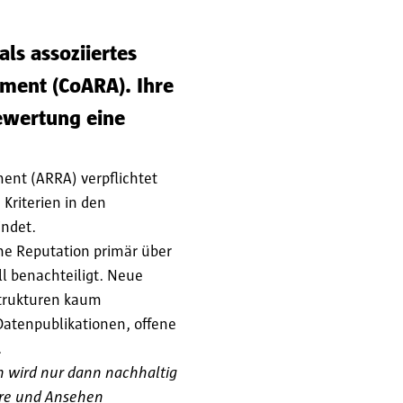
ls assoziiertes
sment (CoARA). Ihre
ewertung eine
ent (ARRA) verpflichtet
 Kriterien in den
indet.
he Reputation primär über
l benachteiligt. Neue
strukturen kaum
Datenpublikationen, offene
.
n wird nur dann nachhaltig
ere und Ansehen