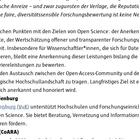
sche Anreize – und zwar zugunsten der Verlage, die Reputati
ine faire, diversitätssensible Forschungsbewertung ist keine 
chen Punkten mit den Zielen von Open Science: der Anerkenn
ate, der Wertschätzung offener und transparenter Forschungs
t. Insbesondere für Wissenschaftler*innen, die sich für Da
gieren, bleibt eine Anerkennung dieser Leistungen bislang d
arriereleistungen zu bewerten.
um den Austausch zwischen der Open-Access-Community und 
ische Hochschullandschaft zu tragen. Langfristiges Ziel ist e
lich anerkannt und honoriert wird.
ndenburg
enburg (VuK)
unterstützt Hochschulen und Forschungseinri
Science. Sie bietet Beratung, Vernetzung und Informations
ren fördern.
 (CoARA)