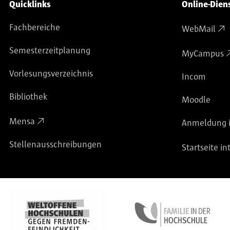
Service-Navigation
Quicklinks
Online-Dien
Fachbereiche
WebMail
Semesterzeitplanung
MyCampus
Vorlesungsverzeichnis
Incom
Bibliothek
Moodle
Mensa
Anmeldung i
Stellenausschreibungen
Startseite in