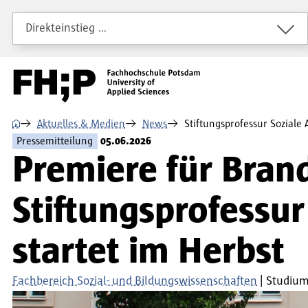
Direkt zum Inhalt
Direkt zur Hauptnavigation
Direkt zum Fußbereich
Direkteinstieg …
⌂
Aktuelles & Medien
News
Stiftungsprofessur Soziale 
Pressemitteilung
05.06.2026
Premiere für Bran
Stiftungsprofessur
startet im Herbst
Fachbereich Sozial- und Bildungswissenschaften
Studium