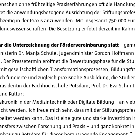
enschen ohne frühzeitige Praxiserfahrungen oft die Handlung
etet die anwendungsbezogene Ausrichtung der Stiftungsprofe
hzeitig in der Praxis anzuwenden. Mit insgesamt 750.000 Euro 
Bildungswissenschaften. Die Besetzung er-folgt derzeit im Rah
hr die Unterzeichnung der Fördervereinbarung statt
– gemei
nisterin Dr. Manja Schüle, Jugendminister Gordon Hoffmann
. Der Pressetermin eröffnet die Bewerbungsphase für die St
mit gesellschaftlichen Transformationsprozessen, Bildungsfr
h fundierte und zugleich praxisnahe Ausbildung, die Studier
Präsidentin der Fachhochschule Potsdam, Prof. Dr. Eva Schmi
 und Kultur:
tronik in der Medizintechnik oder Digitale Bildung – an vi
ht werden. Ich freue mich sehr, dass mit der Stiftungsprofes
eitet werden kann. Das ist eine gute und starke Investition 
nsfers zwischen Forschung und Praxis – und ganz konkret in 
isenhaus zu Potsdam für dieses herausragende Engagement!“