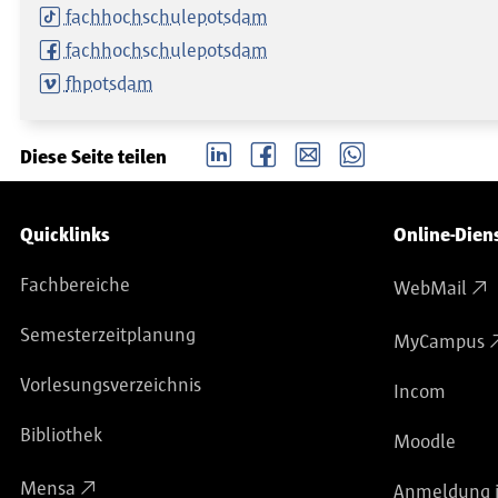
fachhochschulepotsdam
fachhochschulepotsdam
fhpotsdam
LinkedIn
Facebook
email
Whatsapp
Diese Seite teilen
Service-Navigation
Quicklinks
Online-Dien
Fachbereiche
WebMail
Semesterzeitplanung
MyCampus
Vorlesungsverzeichnis
Incom
Bibliothek
Moodle
Mensa
Anmeldung i