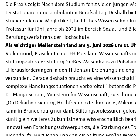
Die Praxis zeigt: Nach dem Studium fehlt vielen jungen M
teilstationären und ambulanten Berufsalltag. Deshalb bi
Studierenden die Möglichkeit, fachliches Wissen schon frü
Professur für fünf Jahre bis 2031 im Bereich Sozial- und 
Berufungsverfahrens der Hochschule.
Als wichtiger Meilenstein fand am 5. Juni 2026 um 11 U
Rodermund, Präsidentin der FH Potsdam, Wissenschaftsmi
Stiftungsrates der Stiftung Großes Waisenhaus zu Potsdam
„Herausforderungen in den Hilfen zur Erziehung sind eng 
verbunden. Gerade deshalb braucht es eine wissenschaftlic
komplexe Handlungssituationen vorbereitet“, betont die 
Dr. Manja Schüle, Ministerin für Wissenschaft, Forschung
„Ob Dekarbonisierung, Hochfrequenztechnologie, Mikroelek
kann in Brandenburg nur dank Stiftungsprofessuren geforsc
künftig ein weiteres Zukunftsthema wissenschaftlich bearb
innovativen Forschungsschwerpunkts, die Stärkung des Tra
Jugendhilfe. Herzlichen Dank an die Stiftung Großes Wa