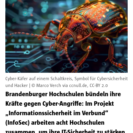
Cyber-Käfer auf einem Schaltkreis, Symbol für Cybersicherheit
und Hacker
©
Marco Verch via ccnull.de, CC-BY 2.0
Brandenburger Hochschulen bündeln ihre
Kräfte gegen Cyber-Angriffe: Im Projekt
„Informationssicherheit im Verbund“
(InfoSec) arbeiten acht Hochschulen
zusammen, um ihre IT-Sicherheit zu stärken.