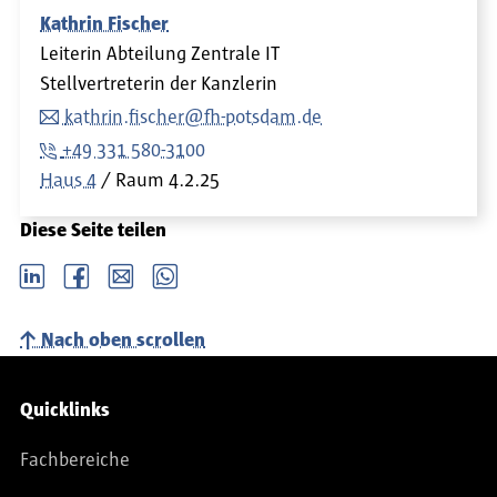
Kathrin Fischer
Leiterin Abteilung Zentrale IT
Stellvertreterin der Kanzlerin
kathrin.fischer@fh-potsdam.de
+49 331 580-3100
Haus 4
Raum
4.2.25
Diese Seite teilen
LinkedIn
Facebook
email
Whatsapp
Nach oben scrollen
Service-Navigation
Quicklinks
Fachbereiche