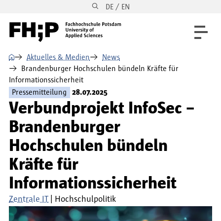
DE / EN
Direkt zum Inhalt
Direkt zur Hauptnavigation
Direkt zum Fußbereich
⌂
Aktuelles & Medien
News
Brandenburger Hochschulen bündeln Kräfte für
Informationssicherheit
Pressemitteilung
28.07.2025
Verbundprojekt InfoSec –
Brandenburger
Hochschulen bündeln
Kräfte für
Informationssicherheit
Zentrale IT
Hochschulpolitik