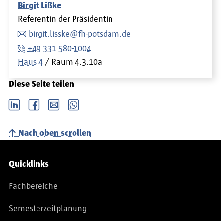
Birgit Lißke
Referentin der Präsidentin
birgit.lisske@fh-potsdam.de
+49 331 580-1004
Haus 4
Raum
4.3.10a
Diese Seite teilen
LinkedIn
Facebook
email
Whatsapp
Nach oben scrollen
Service-Navigation
Quicklinks
Fachbereiche
Semesterzeitplanung