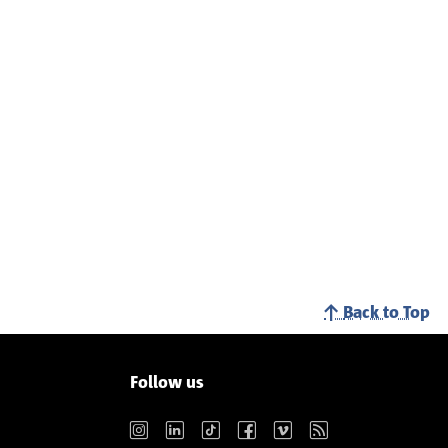
Back to Top
Follow us
Instagram
LinkedIn
TikTok
Facebook
Vimeo
RSS