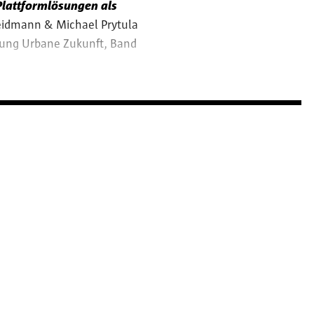
 Plattformlösungen als
eidmann & Michael Prytula
e/bildet-den-schlaatzrat/
chung Urbane Zukunft, Band
skonferenzen/
ls/
Schlaatz“.