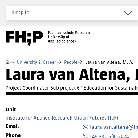
Skip to main content
Skip to main navigation
Skip to footer
Jump to …
⌂
University & Career
People
Laura van Altena, M. A.
Laura van Altena,
Project Coordinator Sub-project 6 "Education for Sustain
Unit
Institute for Applied Research Urban Futures (IaF)
Email
laura.van.altena@f
Phone
+49 331 580-2024