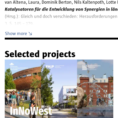
van Altena, Laura, Dominik Berton, Nils Kaltenpoth, Lotte
https://lottenhof.stadtteilnetzwerk.de/category/blog
Katalysatoren für die Entwicklung von Synergien in lä
Initiierung und Begleitung der bürgerschaftlichen I
(Hrsg.): Gleich und doch verschieden: Herausforderungen
VI. Akteurskonferenz im Stadtentwicklungsprozess „
3, S. 145 – 179.
Beteiligungsprojekt „PlattenPuls“ zur kulturellen Zu
van Altena, Laura (2020):
Partizipationskonzept 1.0 Am 
Show more
https://schlaatz.de/wp-content/uploads/2024/04/2021-11
Selected projects