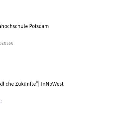
achhochschule Potsdam
ozesse
ipation und Kommunikation
ändliche Zukünfte“| InNoWest
tentwicklungsprozess
-
esse im Projekt „WerkStadt
 kulturellen und
p/?
f in Potsdam