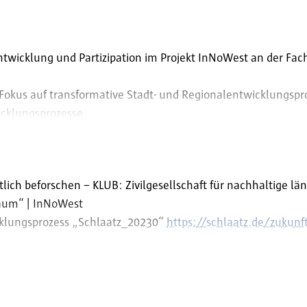
ozesse
Entwicklung und Partizipation im Projekt InNoWest an der F
n
t Fokus auf transformative Stadt- und Regionalentwicklungspr
icklungsprozesse
 Coaching und Mediation
tung kommunaler Projekte im Kontext von Urbanismus, Partiz
lich beforschen – KLUB: Zivilgesellschaft für nachhaltige l
e Umsetzung und Verankerung partizipativer Prozesse im Stad
Raum“ | InNoWest
ehutsame Stadtentwicklung mbH
icklungsprozess „Schlaatz_20230“
https://schlaatz.de/zukunft
g und gestaltende Beteiligung kommunaler Entwicklungsproz
- und wohnpolitischen Themen sowie Förderung des sozialen,
ausch „Let’z Netz“
https://www.facebook.com/story.ph
rfahren des Nachbarschafts- und Begegnungshauses Lottenho