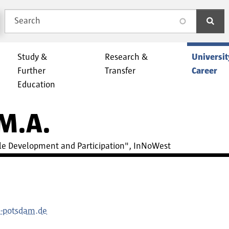
Search
search
Study &
Research &
Universit
Further
Transfer
Career
Education
 M.A.
able Development and Participation", InNoWest
h-potsdam.de