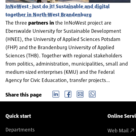
InNoWest - Just do it! Sustainable and digital
together in North-West Brandenburg
The three
partners in
the InNoWest project are
Eberswalde University for Sustainable Development
(HNEE), the University of Applied Sciences Potsdam
(FHP) and the Brandenburg University of Applied
Sciences (THB). Together with regional stakeholders
from politics, administration, municipalities, small and
medium-sized enterprises (KMU) and the Federal
Agency for Civic Eduacation, transfer projects…
LinkedIn
Facebook
email
Whatsapp
Share this page
Service navigation
Quick start
Online Serv
Departments
Web Mail