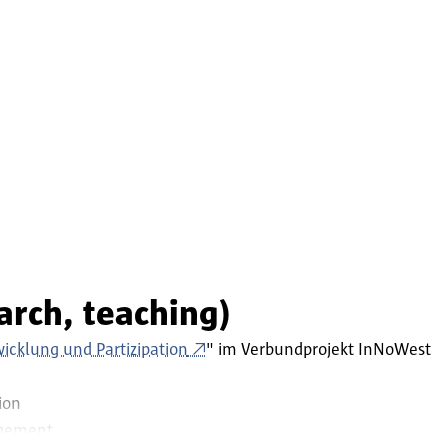
earch, teaching)
icklung und Partizipation
" im Verbundprojekt InNoWest
ion
agement