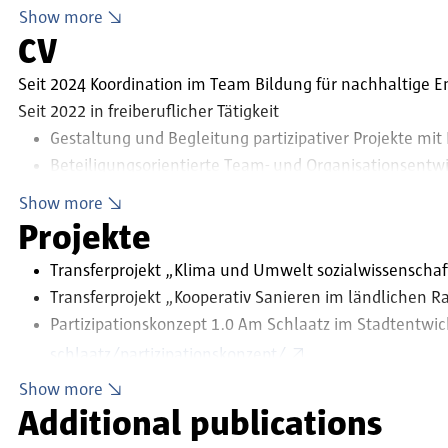
Forschungsinteressen
Show more
Sozial-integrative und ökologische Transformationspr
CV
Experimentelle Stadtentwicklung | Social Design
Seit 2024 Koordination im Team Bildung für nachhaltige 
Digitalisierung in der partizipativen Stadtgestaltung
Seit 2022 in freiberuflicher Tätigkeit
Transformationsdesign und transdisziplinäres Arbeite
Gestaltung und Begleitung partizipativer Projekte mi
Beteiligungsorientierte Team- und Organisationsentw
Systemische Transformationsberatung, Systemisches
Show more
2022 – 2024 Konzeption, Koordination und Prozessbeglei
Projekte
bei der kollektiv stadtsucht GmbH
Transferprojekt „Klima und Umwelt sozialwissenschaft
2020 – 2021 Etablierung einer Beteiligungsstruktur sowi
Transferprojekt „Kooperativ Sanieren im ländlichen 
„Schlaatz_2030“ bei der Stadtkontor Gesellschaft für b
Partizipationskonzept 1.0 Am Schlaatz im Stadtentw
2018 – 2020 Konzeptionelle Begleitung, Wertevermittlun
für Beteiligung“ bei mitMachen e.V. in Potsdam
schlaatz/partizipationskonzept/
2014 – 2018 Referentin und Moderatorin zu gesellschafts
Erstes bundesweites Netzwerktreffen zum Wohnungst
Show more
umweltbewussten Lebens bei Lacasa e.V. und Inwole e.V.
story_fbid=306562708916696&id=100086889077139
Additional publications
Strategische Projektkoordination beim Sanierungsve