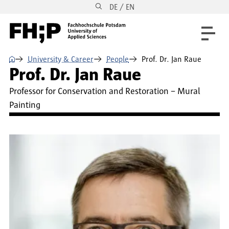
DE / EN
Skip to main content
Skip to main navigation
Skip to footer
⌂
University & Career
People
Prof. Dr. Jan Raue
Prof. Dr. Jan Raue
Professor for Conservation and Restoration – Mural
Painting