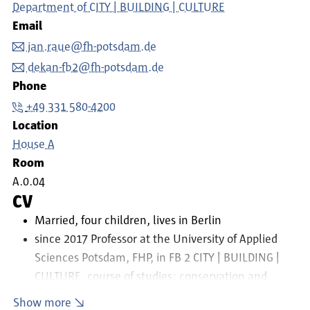
Department of CITY | BUILDING | CULTURE
Email
jan.raue@fh-potsdam.de
dekan-fb2@fh-potsdam.de
Phone
+49 331 580-4200
Location
House A
Room
A.0.04
CV
Married, four children, lives in Berlin
since 2017 Professor at the University of Applied
Sciences Potsdam, FHP, in FB 2 CITY | BUILDING |
CULTURE, course of studies: conservation and
restoration, mural painting.
Show more