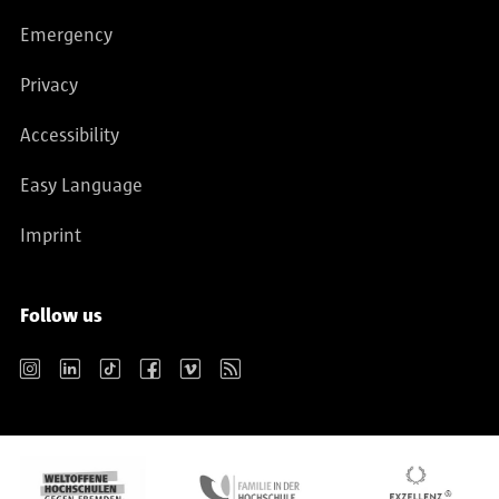
Rückert (Hrsg.), Berlin 2014, S. 240-253
Emergency
Berliner Totentänze. Zu den laufenden
Untersuchungen in der Turmhalle der Berliner
Privacy
Marienkirche (Die Mark Brandenburg, Heft
Accessibility
79/2010), S. 20-25
Farbigkeit des Backsteinbaus
Easy Language
Architekturfarbigkeit des Backsteinbaus. Eine
vergleichende Studie an Stadt- und Klosterkirchen
Imprint
in der Mark Brandenburg, Brandenburgisches
Landesamt für Denkmalpflege und Archäologisches
Follow us
Landesmuseum (Hrsg.), Diss. Dresden 2007, Worms
2008
Instagram
LinkedIn
TikTok
Facebook
Vimeo
RSS
Architectural Paint on Medieval Brick Facades –
Colour, Ornament and Murals, in: National
Heritage Board of Poland (ed.), Kolorystyka
zabytkowych elewacji od srednio- wiecza do